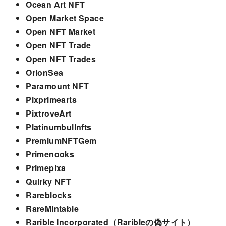
Ocean Art NFT
Open Market Space
Open NFT Market
Open NFT Trade
Open NFT Trades
OrionSea
Paramount NFT
Pixprimearts
PixtroveArt
Platinumbullnfts
PremiumNFTGem
Primenooks
Primepixa
Quirky NFT
Rareblocks
RareMintable
Rarible Incorporated（Raribleの偽サイト）