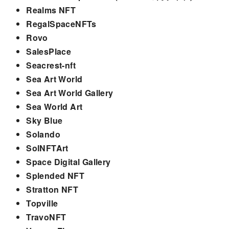
Realms NFT
RegalSpaceNFTs
Rovo
SalesPlace
Seacrest-nft
Sea Art World
Sea Art World Gallery
Sea World Art
Sky Blue
Solando
SolNFTArt
Space Digital Gallery
Splended NFT
Stratton NFT
Topville
TravoNFT