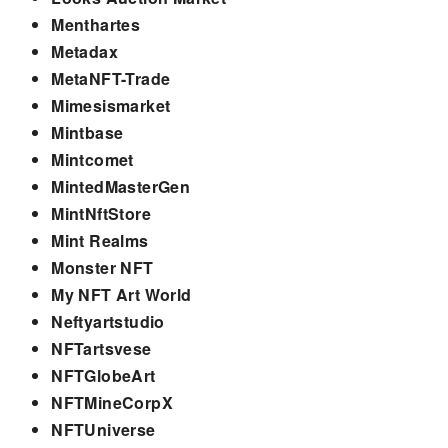
Menthartes
Metadax
MetaNFT-Trade
Mimesismarket
Mintbase
Mintcomet
MintedMasterGen
MintNftStore
Mint Realms
Monster NFT
My NFT Art World
Neftyartstudio
NFTartsvese
NFTGlobeArt
NFTMineCorpX
NFTUniverse