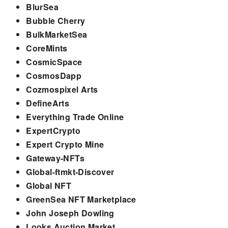
BlurSea
Bubble Cherry
BulkMarketSea
CoreMints
CosmicSpace
CosmosDapp
Cozmospixel Arts
DefineArts
Everything Trade Online
ExpertCrypto
Expert Crypto Mine
Gateway-NFTs
Global-ftmkt-Discover
Global NFT
GreenSea NFT Marketplace
John Joseph Dowling
Looks Auction Market