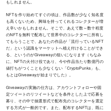
もしれません。
NFTを作り始めてすぐの頃は、作品数が少なく知名度
も高くないため、興味を持ってくれるコレクターが増
え辛いかもしれません。そこで、あえて数～数十程度
のNFTを無料で配布して世界中のコレクターに所有し
てもらうことで、あなたの作品が「流行っているNFT
だ」という認識をマーケットへ植え付けることができ
る、というのがGiveawayの狙いになります（ちなみ
に、NFTの火付け役であり、今や作品当たり数億円の
値打ちがつくことも少なくない「CryptoPunks」も、
もとはGiveawayが始まりでした）。
Giveawayの実施の仕方は、アカウントフォローや固
定ツイートのリツイートなどを条件とした上で応募を
募り、その中で抽選形式で配布先のコレクターを選定
する方式が一般的です。また、配布するNFTは、既に