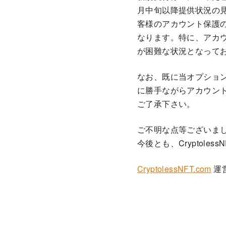
月中旬以降提供状況の
客様のアカウント保護
なります。特に、アカ
が困難な状況となって
なお、既に当オプショ
に勝手ながらアカウン
ご了承下さい。
ご不明な点等ございま
今後とも、Cryptole
CryptolessNFT.com
運