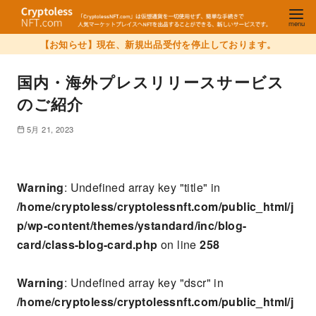
【お知らせ】現在、新規出品受付を停止しております。
国内・海外プレスリリースサービス
のご紹介
5月 21, 2023
Warning
: Undefined array key "title" in
/home/cryptoless/cryptolessnft.com/public_html/j
p/wp-content/themes/ystandard/inc/blog-
card/class-blog-card.php
on line
258
Warning
: Undefined array key "dscr" in
/home/cryptoless/cryptolessnft.com/public_html/j